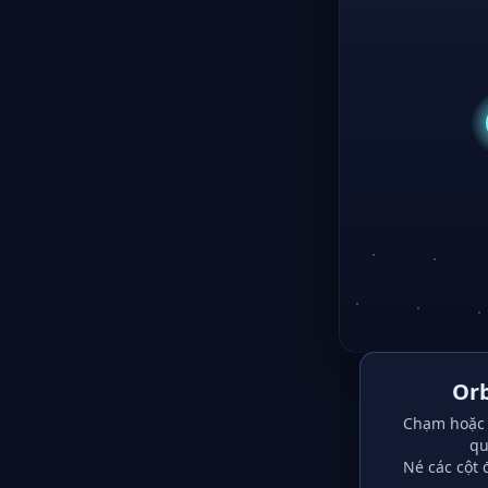
Orb
Chạm hoặc 
qu
Né các cột 