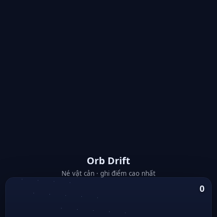
Orb Drift
Né vật cản · ghi điểm cao nhất
0