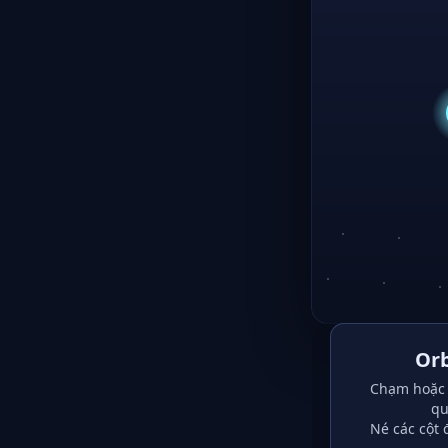
Orb
Chạm hoặc 
qu
Né các cột 